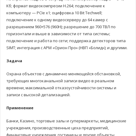
Кб; формат видеокомпресии H.264; подключение к
компьютеру — PCIe x1; оцифровка 10 Bit Techwell;
подключение к одному видеосерверу до 64 камер с
разрешением 960×576 (960H); разрешение до 700 ТВЛ по
горизонтали и выше в зависимости от типа системы;
подключение и работа по сети; поддержка детекторов типа
SIMT; интеграция с АРМ «Орион Про» (НВП «Болид»); и другими.
Задача
Охрана объектов с динамично меняющейся обстановкой,
требующих многоканальной записи видео в реальном
времени, максимальной отказоустойчивости системы и
записи с высокой детализацией.
Применение
Банки, Казино, торговые залы и супермаркеты, медицинские
учреждения, производственные цеха предприятий,
финансовые учреждения, гостиницы и другие объекты,