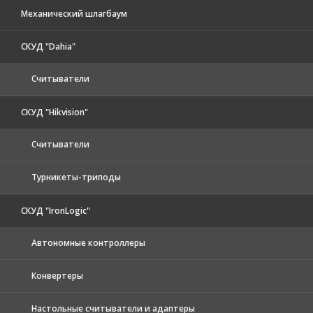
Механический шлагбаум
СКУД "Dahia"
Считыватели
СКУД "Hikvision"
Считыватели
Турникеты-триподы
СКУД "IronLogic"
Автономные контроллеры
Конвертеры
Настольные считыватели и адаптеры