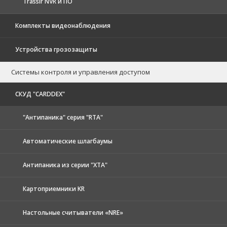
Trassir NVR и ПО
Комплекты видеонаблюдения
Устройства грозозащиты
Системы контроля и управления доступом
CКУД "CARDDEX"
"Антипаника" серия "RTA"
Автоматические шлагбаумы
Антипаника из серии "XTA"
Картоприемники KR
Настольные считыватели «NRE»