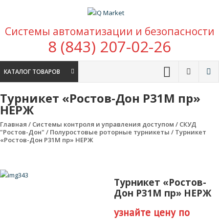
Перейти к содержимому
IQ Market
Системы автоматизации и безопасности
зона умных покупок
8 (843) 207-02-26
КАТАЛОГ ТОВАРОВ
Турникет «Ростов-Дон Р31М пр»
НЕРЖ
Главная
/
Системы контроля и управления доступом
/
СКУД
"Ростов-Дон"
/
Полуростовые роторные турникеты
/ Турникет
«Ростов-Дон Р31М пр» НЕРЖ
Турникет «Ростов-
Дон Р31М пр» НЕРЖ
узнайте цену по