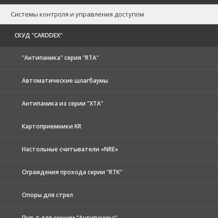
Системы контроля и управления доступом
CКУД "CARDDEX"
"Антипаника" серия "RTA"
Автоматические шлагбаумы
Антипаника из серии "XTA"
Картоприемники KR
Настольные считыватели «NRE»
Ограждения прохода серии "RTK"
Опоры для стрел
Пульт для секции "Антипаника"