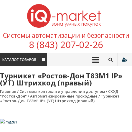
Перейти к содержимому
IQ
Marke
зона умных
Системы автоматизации и безопасности
покупок
8 (843) 207-02-26
КАТАЛОГ ТОВАРОВ
Турникет «Ростов-Дон Т83М1 IP»
(УТ) Штрихкод (правый)
Главная
/
Системы контроля и управления доступом
/
СКУД
"Ростов-Дон"
/
Автоматизированные проходные
/ Турникет
«Ростов-Дон Т83М1 IP» (УТ) Штрихкод (правый)