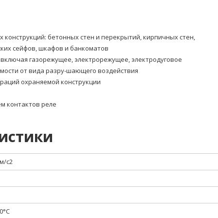
конструкций: бетонных стен и перекрытий, кирпичных стен,
ских сейфов, шкафов и банкоматов
включая газорежущее, электрорежущее, электродуговое
мости от вида разру-шающего воздействия
браций охраняемой конструкции
м контактов реле
ристики
 м/с2
0°С