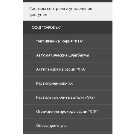
Системы контроля и управления
доступом
CКУД "CARDDEX"
"Антипаника" серия "RTA"
Автоматические шлагбаумы
Антипаника из серии "XTA"
Картоприемники KR
Настольные считыватели «NRE»
Ограждения прохода серии "RTK"
Опоры для стрел