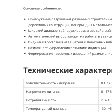
Основные особенности:
Обнаружение разрушения различных строительных 
деревянных конструкций, фанеры, ДСП, металличе
Широкий диапазон обнаруживаемых воздействий, 
Автоматический выбор алгоритма работы в зависи
Индикация состояния извещателя и помеховых ви
Возможность управления режимами индикации
Формирование тревожных извещений размыкание
Технические характе
Чувствительность к вибрации
0,1..1,6
Напряжение питания
8…17 В
Потребляемый ток
25 мА
Температурный диапазон
-30…+5