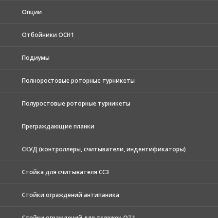
Опции
Отбойники ОСН1
Подиумы
Полноростовые роторные турникеты
Полуростовые роторные турникеты
Преграждающие планки
СКУД (контроллеры, считыватели, индентификаторы)
Стойка для считывателя СС3
Стойки ограждений антипаника
Стойки ограждений для тележек ОТ1