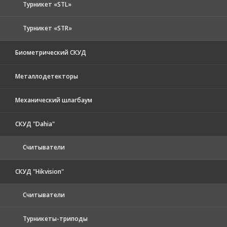
Турникет «STL»
Турникет «STR»
Биометрический СКУД
Металлодетекторы
Механический шлагбаум
СКУД "Dahia"
Считыватели
СКУД "Hikvision"
Считыватели
Турникеты-триподы