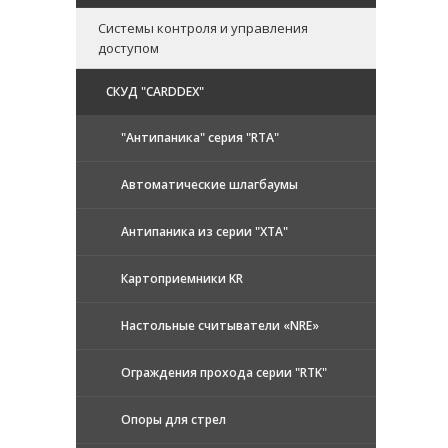
Системы контроля и управления
доступом
CКУД "CARDDEX"
"Антипаника" серия "RTA"
Автоматические шлагбаумы
Антипаника из серии "XTA"
Картоприемники KR
Настольные считыватели «NRE»
Ограждения прохода серии "RTK"
Опоры для стрел