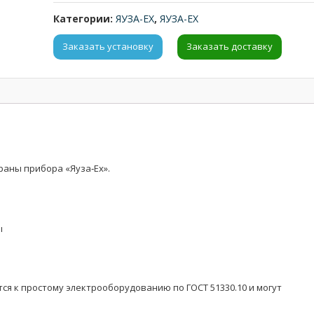
Категории:
ЯУЗА-ЕХ
,
ЯУЗА-ЕХ
Заказать установку
Заказать доставку
раны прибора «Яуза‑Ех».
ы
ятся к простому электрооборудованию по ГОСТ 51330.10 и могут