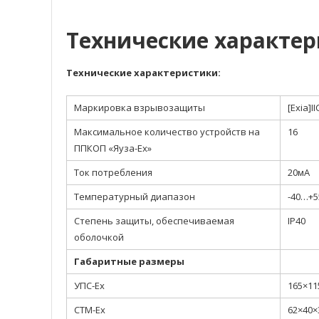
Технические характе
Технические характеристики:
Маркировка взрывозащиты
[Exia]II
Максимальное количество устройств на
16
ППКОП «Яуза-Ех»
Ток потребления
20мА
Температурный диапазон
-40…+5
Степень защиты, обеспечиваемая
IP40
оболочкой
Габаритные размеры
УПС-Ех
165×11
СТМ-Ех
62×40