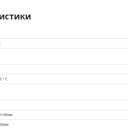
ристики
C
5 ° С
5×45мм
×32мм