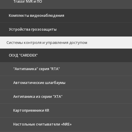
Trassir NVR и ПО
Комплекты видеонаблюдения
Устройства грозозащиты
Системы контроля и управления доступом
CКУД "CARDDEX"
"Антипаника" серия "RTA"
Автоматические шлагбаумы
Антипаника из серии "XTA"
Картоприемники KR
Настольные считыватели «NRE»