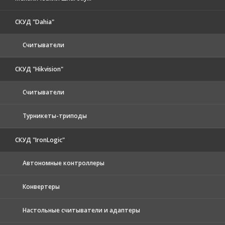
СКУД "Dahia"
Считыватели
СКУД "Hikvision"
Считыватели
Турникеты-триподы
СКУД "IronLogic"
Автономные контроллеры
Конвертеры
Настольные считыватели и адаптеры