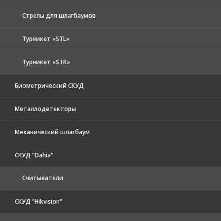
Стрелы для шлагбаумов
Турникет «STL»
Турникет «STR»
Биометрический СКУД
Металлодетекторы
Механический шлагбаум
СКУД "Dahia"
Считыватели
СКУД "Hikvision"