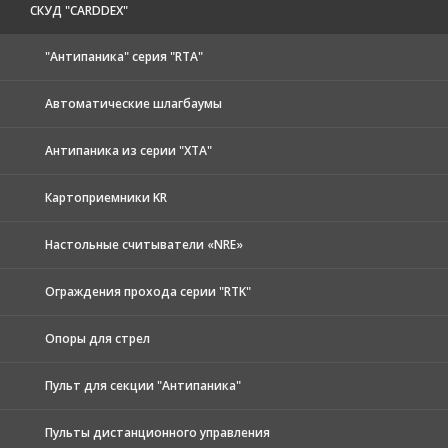
CКУД "CARDDEX"
"Антипаника" серия "RTA"
Автоматические шлагбаумы
Антипаника из серии "XTA"
Картоприемники KR
Настольные считыватели «NRE»
Ограждения прохода серии "RTK"
Опоры для стрел
Пульт для секции "Антипаника"
Пульты дистанционного управления