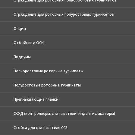
Ограждение для роторных полноростовых турникетов
Ограждение для роторных полуростовых турникетов
Опции
Отбойники ОСН1
Подиумы
Полноростовые роторные турникеты
Полуростовые роторные турникеты
Преграждающие планки
СКУД (контроллеры, считыватели, индентификаторы)
Стойка для считывателя СС3