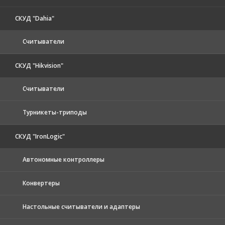
СКУД "Dahia"
Считыватели
СКУД "Hikvision"
Считыватели
Турникеты-триподы
СКУД "IronLogic"
Автономные контроллеры
Конвертеры
Настольные считыватели и адаптеры