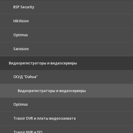
BSP Security
HikVision
Optimus
Satvision
Видеорегистраторы и видеосерверы
CКУД "Dahua"
Видеорегистраторы и видеосерверы
Optimus
Trassir DVR и платы видеозахвата
Trassir NVR и ПО