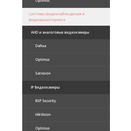
Optimus
Системы видеонаблюдения и
видеомониторинга
AHD и аналоговые видеокамеры
Dahua
Optimus
Satvision
IP Видеокамеры
BSP Security
HikVision
Optimus