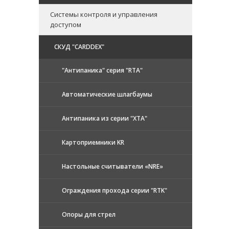
Системы контроля и управления
доступом
CКУД "CARDDEX"
"Антипаника" серия "RTA"
Автоматические шлагбаумы
Антипаника из серии "XTA"
Картоприемники KR
Настольные считыватели «NRE»
Ограждения прохода серии "RTK"
Опоры для стрел