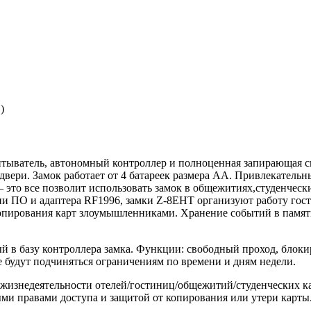
)
итыватель, автономный контроллер и полноценная запирающая с
 двери. Замок работает от 4 батареек размера АА. Привлекатель
это все позволит использовать замок в общежитиях,студенческ
 ПО и адаптера RF1996, замки Z-8EHT организуют работу гостин
и копирования карт злоумышленниками. Хранение событий в памя
в базу контроллера замка. Функции: свободный проход, блокир
 будут подчиняться ограничениям по времени и дням недели.
изнедеятельности отелей/гостиниц/общежитий/студенческих камп
ыми правами доступа и защитой от копирования или утери карты