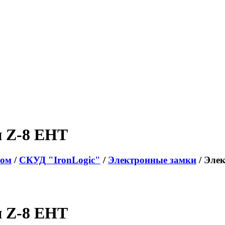
и Z-8 EHT
пом
/
СКУД "IronLogic"
/
Электронные замки
/ Эле
и Z-8 EHT