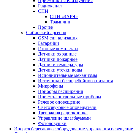
Приемники ИК-излучения
Радиоканал
СПИ
СПИ «ЗАРЯ»
Трамплин
Прочее
Сибирский арсенал
GSM сигнализация
Батарейки
Готовые комплекты
Датчики охранные
Датчики пожарные
Датчики температуры
Датчики утечки воды
Исполнительные механизмы
Источники бесперебойного питания
Микрофоны
Приборы расширения
Приемо-контрольные приборы
Речевое оповещение
Светозвуковые оповещатели
Тревожная радиокнопка
Управление шлагбаумами
Фотоловушки
Энергосберегающее оборудование управления освещени