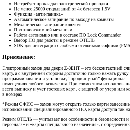
Не требует прокладки электрической проводки
Не менее 25000 открываний от 4х батареек 1.5V
Функция «анти-паника»
Автоматическое запирание по выходу из комнаты
Механическое запирание ключом
Противоотжимной механизм
Работа автономно или в составе ПО Lock Commander
Выбор ПО для работы в режиме ОТЕЛЬ
SDK для интеграции с любыми отельными софтами (PMS
Применение:
Электронный замок для двери Z-8EHT – это бесконтактный сч
карту, а с внутренней стороны достаточно только нажать ручку
программировании и установке, “продвинутый” функционал — 
помещениях любого назначения. При совместном использовании
вести выписку и учет гостевых карт , с защитой от утери ил
в номерах.
*Режим ОФИС — замок могут открыть только карты занесенный 
использовании специализированного ПО, карты доступа так же
Режим ОТЕЛЬ — учитывает все особенности в безопасности и ж
персонала» и «карты специального назначения», с определенн