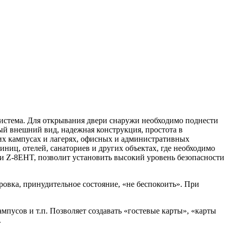
истема. Для открывания двери снаружи необходимо поднести
ный внешний вид, надежная конструкция, простота в
их кампусах и лагерях, офисных и административных
иц, отелей, санаториев и других объектах, где необходимо
ти Z-8EHT, позволит установить высокий уровень безопасности
овка, принудительное состояние, «не беспокоить». При
усов и т.п. Позволяет создавать «гостевые карты», «карты
.