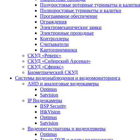
Полуростовые роторные турникеты и калитк
Полноростовые турникеты и калитки
Программное обеспечение
Ограждения
Электромеханические замки
Электронные проходные
Контроллеры
Считыватели
Картоприемники
СКУД «Реверс»
СКУД «Сибирский Арсенал»
СКУД «Сфинкс»
Биометрический СКУД
Системы видеонаблюдения и видеомониторинга
AHD и аналоговые видеокамеры
Optimus
Satvision
IP Видеокамеры
BSP Security
HikVision
Optimus
Satvision
Видеорегистраторы и видеосерверы
Optimus
Trassir DVR и платы видеозахвата