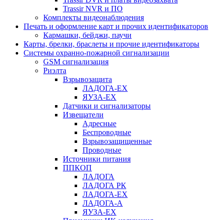
Trassir NVR и ПО
Комплекты видеонаблюдения
Печать и оформление карт и прочих идентификаторов
Кармашки, бейджи, паучи
Карты, брелки, браслеты и прочие идентификаторы
Системы охранно-пожарной сигнализации
GSM сигнализация
Риэлта
Взрывозащита
ЛАДОГА-EX
ЯУЗА-ЕХ
Датчики и сигнализаторы
Извещатели
Адресные
Беспроводные
Взрывозащищенные
Проводные
Источники питания
ППКОП
ЛАДОГА
ЛАДОГА РК
ЛАДОГА-EX
ЛАДОГА-А
ЯУЗА-ЕХ