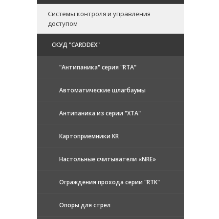
Системы контроля и управления
доступом
CКУД "CARDDEX"
"Антипаника" серия "RTA"
Автоматические шлагбаумы
Антипаника из серии "XTA"
Картоприемники KR
Настольные считыватели «NRE»
Ограждения прохода серии "RTK"
Опоры для стрел