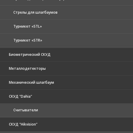
Стрелы для шлагбаумов
Турникет «STL»
Турникет «STR»
Биометрический СКУД
Металлодетекторы
Механический шлагбаум
СКУД "Dahia"
Считыватели
СКУД "Hikvision"