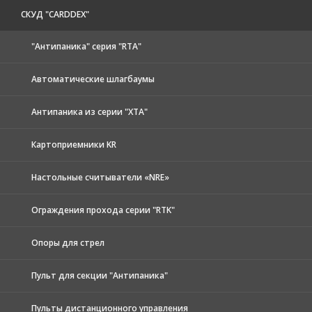
CКУД "CARDDEX"
"Антипаника" серия "RTA"
Автоматические шлагбаумы
Антипаника из серии "XTA"
Картоприемники KR
Настольные считыватели «NRE»
Ограждения прохода серии "RTK"
Опоры для стрел
Пульт для секции "Антипаника"
Пульты дистанционного управления