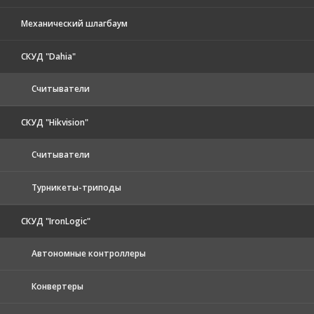
Механический шлагбаум
СКУД "Dahia"
Считыватели
СКУД "Hikvision"
Считыватели
Турникеты-триподы
СКУД "IronLogic"
Автономные контроллеры
Конвертеры