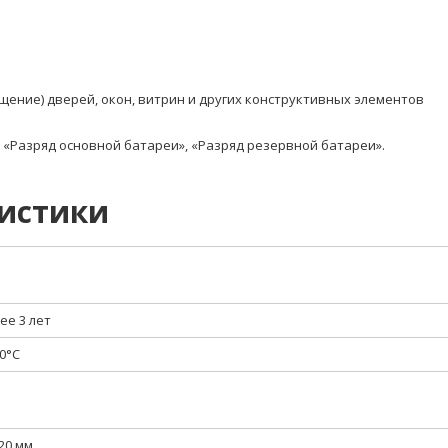
ение) дверей, окон, витрин и других конструктивных элементов
, «Разряд основной батареи», «Разряд резервной батареи».
ристики
ее 3 лет
0°С
20 мм