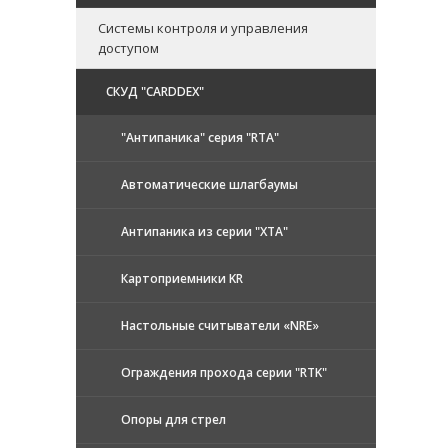
Системы контроля и управления
доступом
CКУД "CARDDEX"
"Антипаника" серия "RTA"
Автоматические шлагбаумы
Антипаника из серии "XTA"
Картоприемники KR
Настольные считыватели «NRE»
Ограждения прохода серии "RTK"
Опоры для стрел