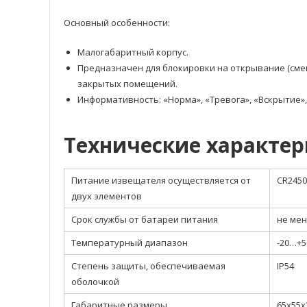
Основный особенности:
Малогабаритный корпус.
Предназначен для блокировки на открывание (смещ
закрытых помещений.
Информативность: «Норма», «Тревога», «Вскрытие»
Технические характе
Питание извещателя осуществляется от
CR2450
двух элементов
Срок службы от батареи питания
не мен
Температурный диапазон
-20…+5
Степень защиты, обеспечиваемая
IP54
оболочкой
Габаритные размеры
65х55х