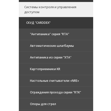
Системы контроля и управления
доступом
CКУД "CARDDEX"
"Антипаника" серия "RTA"
Автоматические шлагбаумы
Антипаника из серии "XTA"
Картоприемники KR
Настольные считыватели «NRE»
Ограждения прохода серии "RTK"
Опоры для стрел