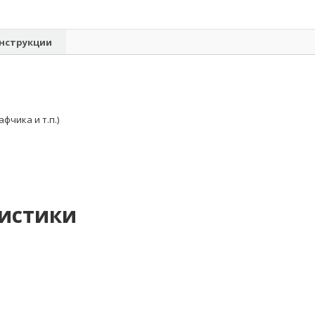
нструкции
чика и т.п.)
ристики