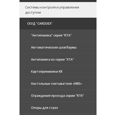
Системы контроля и управления
доступом
CКУД "CARDDEX"
"Антипаника" серия "RTA"
Автоматические шлагбаумы
Антипаника из серии "XTA"
Картоприемники KR
Настольные считыватели «NRE»
Ограждения прохода серии "RTK"
Опоры для стрел