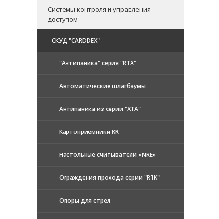
Системы контроля и управления
доступом
CКУД "CARDDEX"
"Антипаника" серия "RTA"
Автоматические шлагбаумы
Антипаника из серии "XTA"
Картоприемники KR
Настольные считыватели «NRE»
Ограждения прохода серии "RTK"
Опоры для стрел