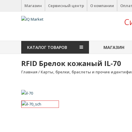
Перейти к содержимому
Магазин
Сервисный центр
О компании
Оплат
IQ Market
С
зона умных покупок
КАТАЛОГ ТОВАРОВ
МАГАЗИН
RFID Брелок кожаный IL-70
Главная
/
Карты, брелки, браслеты и прочие идентиф