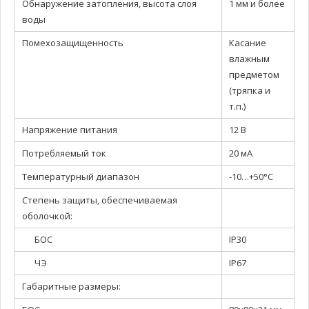
Обнаружение затопления, высота слоя
1 мм и более
воды
Помехозащищенность
Касание
влажным
предметом
(тряпка и
т.п.)
Напряжение питания
12 В
Потребляемый ток
20 мА
Температурный диапазон
-10…+50°С
Степень защиты, обеспечиваемая
оболочкой:
БОС
IP30
ЧЭ
IP67
Габаритные размеры: