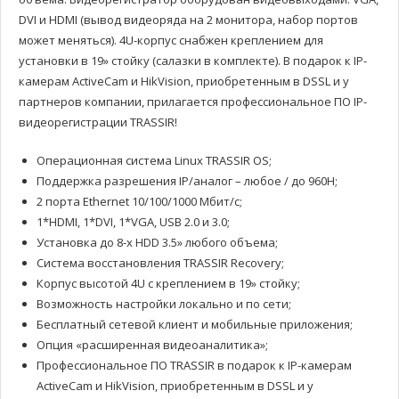
DVI и HDMI (вывод видеоряда на 2 монитора, набор портов
может меняться). 4U-корпус снабжен креплением для
установки в 19» стойку (салазки в комплекте). В подарок к IP-
камерам ActiveCam и HikVision, приобретенным в DSSL и у
партнеров компании, прилагается профессиональное ПО IP-
видеорегистрации TRASSIR!
Операционная система Linux TRASSIR OS;
Поддержка разрешения IP/аналог – любое / до 960H;
2 порта Ethernet 10/100/1000 Мбит/с;
1*HDMI, 1*DVI, 1*VGA, USB 2.0 и 3.0;
Установка до 8-х HDD 3.5» любого объема;
Система восстановления TRASSIR Recovery;
Корпус высотой 4U с креплением в 19» стойку;
Возможность настройки локально и по сети;
Бесплатный сетевой клиент и мобильные приложения;
Опция «расширенная видеоаналитика»;
Профессиональное ПО TRASSIR в подарок к IP-камерам
ActiveCam и HikVision, приобретенным в DSSL и у