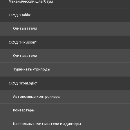
Механический шлагбаум
СКУД "Dahia"
Считыватели
СКУД "Hikvision"
Считыватели
Турникеты-триподы
СКУД "IronLogic"
Автономные контроллеры
Конвертеры
Настольные считыватели и адаптеры