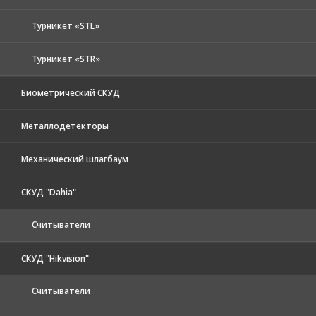
Турникет «STL»
Турникет «STR»
Биометрический СКУД
Металлодетекторы
Механический шлагбаум
СКУД "Dahia"
Считыватели
СКУД "Hikvision"
Считыватели